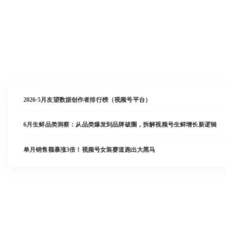
2026·5月友望数据创作者排行榜（视频号平台）
6月生鲜品类洞察：从品类爆发到品牌破圈，拆解视频号生鲜增长新逻辑
单月销售额暴涨3倍！视频号女装赛道跑出大黑马