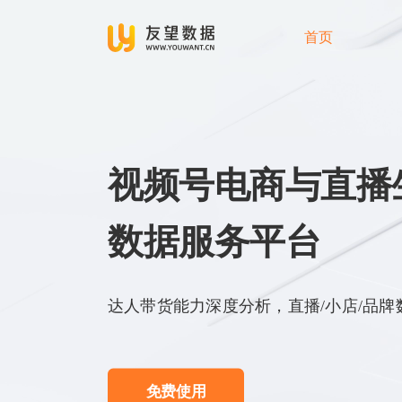
首页
视频号电商与直播
数据服务平台
达人带货能力深度分析，直播/小店/品牌
免费使用