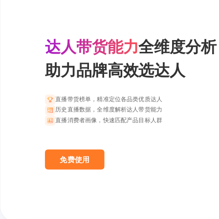
达人带货能力
全维度分析
助力品牌高效选达人
直播带货榜单，精准定位各品类优质达人
历史直播数据，全维度解析达人带货能力
直播消费者画像，快速匹配产品目标人群
免费使用