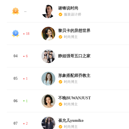
谢锋说时尚
--
服装设计师
黎贝卡的异想世界
18
时尚博主
04
静姐强哥五口之家
6
形象搭配师乔教主
05
1
时尚博主
不晚BUWANJUST
06
1
时尚博主
崔允儿yumiko
07
2
时尚博主