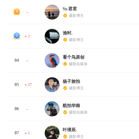
Sy.君君
--
摄影博主
渔时.
2
摄影博主
看个鸟原创
04
--
摄影自媒体
杨子旅拍
05
27
摄影博主
航拍华南
06
--
摄影自媒体
叶璟辰.
07
1
摄影博主