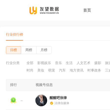
首页
行业排行榜
日榜
周榜
月榜
行业分类
全部
影视娱乐
音乐
生活
人文艺术
摄影
旅
时尚
美妆
萌宠
汽车
地方资讯
时事政务
三
排行
视频号信息
醒醒吧张律
--
法律自媒体