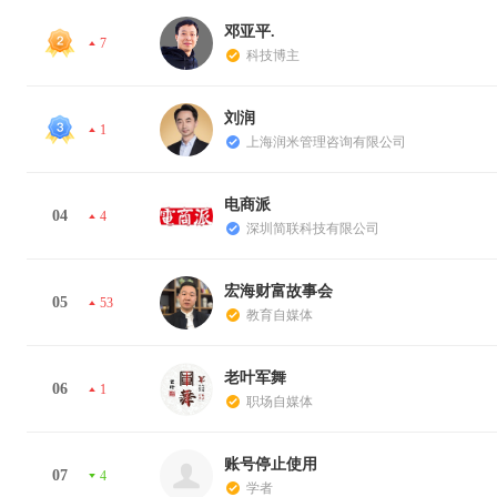
邓亚平.
7
科技博主
刘润
1
上海润米管理咨询有限公司
电商派
04
4
深圳简联科技有限公司
宏海财富故事会
05
53
教育自媒体
老叶军舞
06
1
职场自媒体
账号停止使用
07
4
学者