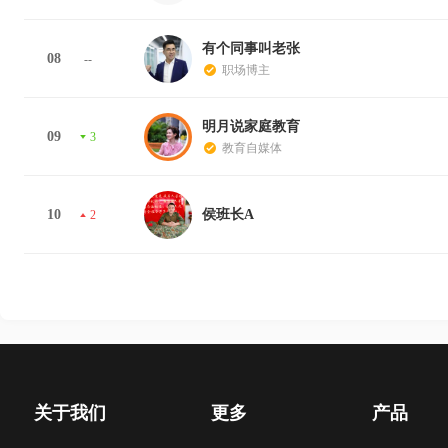
有个同事叫老张
08
--
职场博主
明月说家庭教育
09
3
教育自媒体
10
侯班长A
2
关于我们
更多
产品