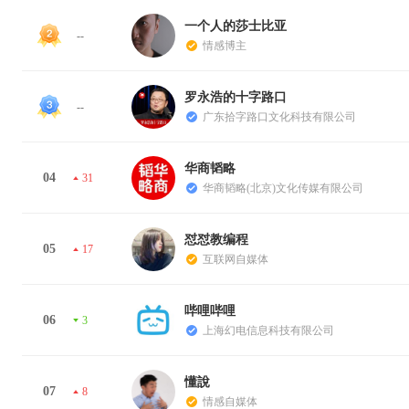
一个人的莎士比亚
--
情感博主
罗永浩的十字路口
--
广东拾字路口文化科技有限公司
华商韬略
04
31
华商韬略(北京)文化传媒有限公司
怼怼教编程
05
17
互联网自媒体
哔哩哔哩
06
3
上海幻电信息科技有限公司
懂說
07
8
情感自媒体