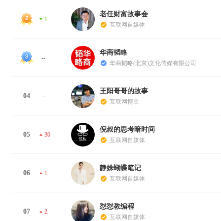
老任财富故事会
1
互联网自媒体
华商韬略
--
华商韬略(北京)文化传媒有限公司
王阳哥哥的故事
04
--
互联网博主
倪叔的思考暗时间
05
30
互联网自媒体
静姝蝴蝶笔记
06
1
互联网自媒体
怼怼教编程
07
2
互联网自媒体