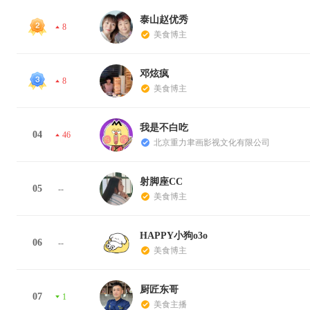
泰山赵优秀
8
美食博主
邓炫疯
8
美食博主
我是不白吃
04
46
北京重力聿画影视文化有限公司
射脚座CC
05
--
美食博主
HAPPY小狗o3o
06
--
美食博主
厨匠东哥
07
1
美食主播