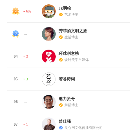
Jk啊哈
602
艺术博主
芳菲的文明之旅
--
生活博主
环球创意榜
04
3
设计美学自媒体
05
若谷诗词
3
魅力贤哥
06
--
舞蹈博主
曾仕强
07
1
良心网文化传播有限公司