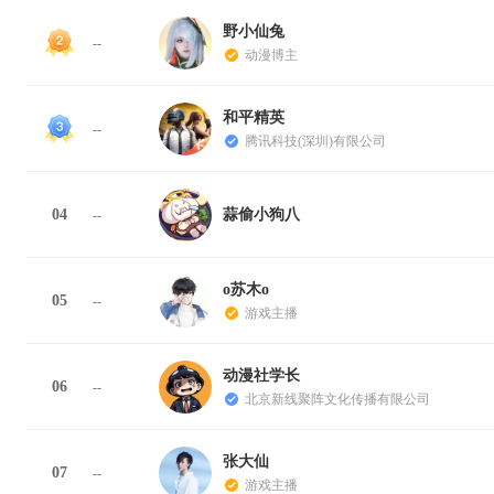
野小仙兔
--
动漫博主
和平精英
--
腾讯科技(深圳)有限公司
04
蒜偷小狗八
--
o苏木o
05
--
游戏主播
动漫社学长
06
--
北京新线聚阵文化传播有限公司
张大仙
07
--
游戏主播