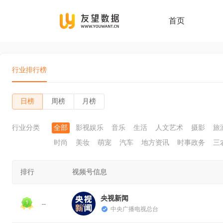
首页
行业排行榜
日榜
周榜
月榜
行业分类
全部
影视娱乐
音乐
生活
人文艺术
摄影
旅
时尚
美妆
萌宠
汽车
地方资讯
时事政务
三
排行
视频号信息
央视新闻
--
中央广播电视总台