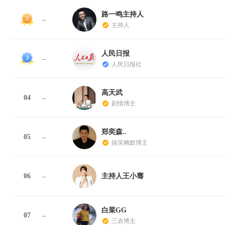
路一鸣主持人
--
主持人
人民日报
--
人民日报社
高天武
04
--
剧情博主
郑奕森..
05
--
搞笑幽默博主
06
主持人王小骞
--
白菜GG
07
--
三农博主