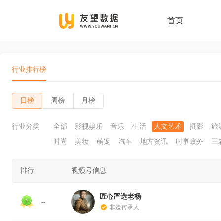
首页
行业排行榜
日榜
周榜
月榜
行业分类
全部
影视娱乐
音乐
生活
人文艺术
摄影
旅
时尚
美妆
萌宠
汽车
地方资讯
时事政务
三
排行
视频号信息
匠心严选老杨
--
非遗传承人