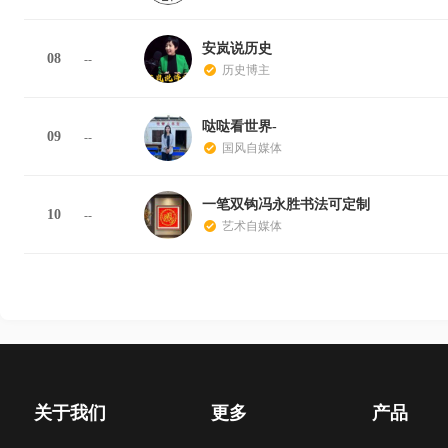
安岚说历史
08
--
历史博主
哒哒看世界-
09
--
国风自媒体
一笔双钩冯永胜书法可定制
10
--
艺术自媒体
关于我们
更多
产品