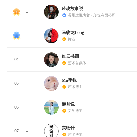
玲珑故事说
--
温州珑悦坊文化传媒有限公司
马蛟龙Long
--
舞者
红云书画
04
--
艺术自媒体
Mu手帐
05
--
艺术博主
樾月说
06
--
文学博主
美物计
07
--
艺术博主