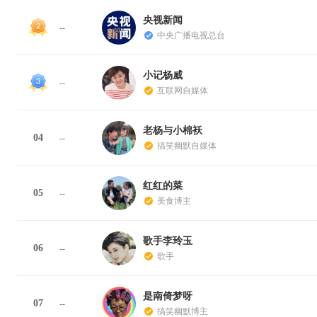
央视新闻
--
中央广播电视总台
小记杨威
--
互联网自媒体
老杨与小棉袄
04
--
搞笑幽默自媒体
红红的菜
05
--
美食博主
歌手李玲玉
06
--
歌手
是南倚梦呀
07
--
搞笑幽默博主