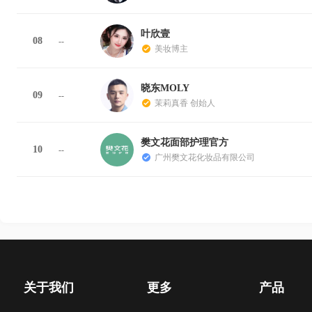
叶欣壹
08
--
美妆博主
晓东MOLY
09
--
茉莉真香 创始人
樊文花面部护理官方
10
--
广州樊文花化妆品有限公司
关于我们
更多
产品