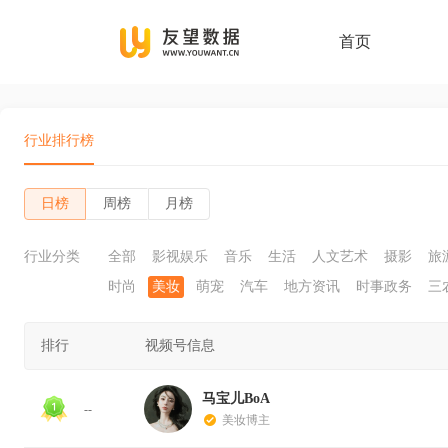
首页
行业排行榜
日榜
周榜
月榜
行业分类
全部
影视娱乐
音乐
生活
人文艺术
摄影
旅
时尚
美妆
萌宠
汽车
地方资讯
时事政务
三
排行
视频号信息
马宝儿BoA
--
美妆博主