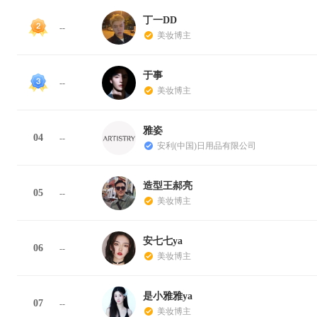
丁一DD
--
美妆博主
于事
--
美妆博主
雅姿
04
--
安利(中国)日用品有限公司
造型王郝亮
05
--
美妆博主
安七七ya
06
--
美妆博主
是小雅雅ya
07
--
美妆博主