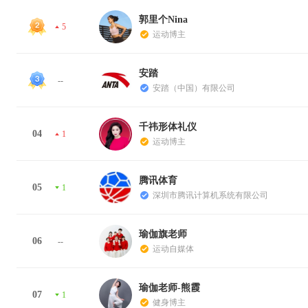
郭里个Nina
5
运动博主
安踏
--
安踏（中国）有限公司
千祎形体礼仪
04
1
运动博主
腾讯体育
05
1
深圳市腾讯计算机系统有限公司
瑜伽旗老师
06
--
运动自媒体
瑜伽老师-熊霞
07
1
健身博主