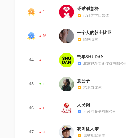
环球创意榜
9
设计美学自媒体
一个人的莎士比亚
76
情感博主
书单SHUDAN
04
9
北京谷粒文化传媒有限公司
意公子
05
2
艺术自媒体
人民网
06
13
人民网股份有限公司
我叫徐大笨
07
26
搞笑幽默博主