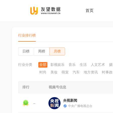
首页
行业排行榜
日榜
周榜
月榜
行业分类
全部
影视娱乐
音乐
生活
人文艺术
摄
时尚
美妆
萌宠
汽车
地方资讯
时事政
排行
视频号信息
央视新闻
--
中央广播电视总台