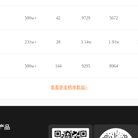
500w+
42
9729
5672
231w+
28
3.14w
1.91w
500w+
144
9295
8964
查看更多榜单数据>
产品