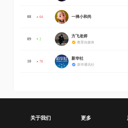
08
一禅小和尚
64
方飞老师
09
2
教育自媒体
新华社
10
78
新华通讯社
关于我们
更多