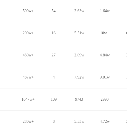
500w+
54
2.63w
1.64w
200w+
16
5.51w
10w+
480w+
27
2.69w
4.84w
487w+
4
7.92w
9.01w
1647w+
109
9743
2990
280w+
8
5.53w
4.72w