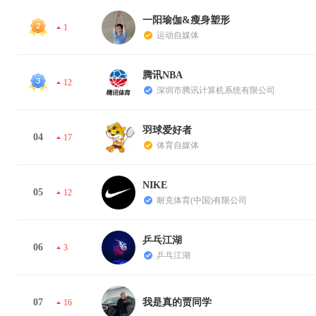
一阳瑜伽&瘦身塑形
1
运动自媒体
腾讯NBA
12
深圳市腾讯计算机系统有限公司
羽球爱好者
04
17
体育自媒体
NIKE
05
12
耐克体育(中国)有限公司
乒乓江湖
06
3
乒乓江湖
07
我是真的贾同学
16