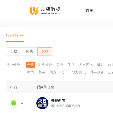
首页
行业排行榜
日榜
周榜
月榜
行业分类
全部
影视娱乐
音乐
生活
人文艺术
摄影
旅
时尚
美妆
萌宠
汽车
地方资讯
时事政务
三
排行
视频号信息
央视新闻
--
中央广播电视总台