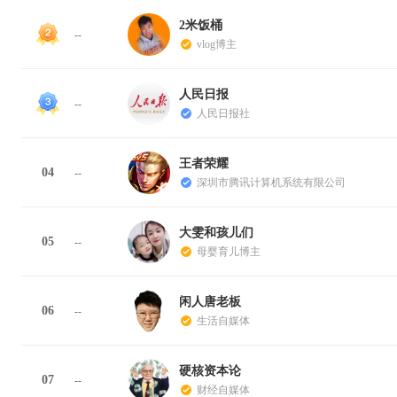
2米饭桶
--
vlog博主
人民日报
--
人民日报社
王者荣耀
04
--
深圳市腾讯计算机系统有限公司
大雯和孩儿们
05
--
母婴育儿博主
闲人唐老板
06
--
生活自媒体
硬核资本论
07
--
财经自媒体