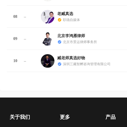
老臧真选
08
--
职场自媒体
北京李鸿雁律师
09
--
北京市景运律师事务所
臧老师真选好物
10
--
深圳三藏智孵咨询管理有限公司
关于我们
更多
产品