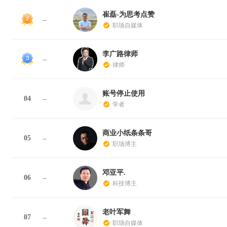
崔磊-为思考点赞
--
职场自媒体
李广路律师
--
律师
账号停止使用
04
--
学者
商业小纸条条哥
05
--
职场博主
邓亚平.
06
--
科技博主
老叶军舞
07
--
职场自媒体