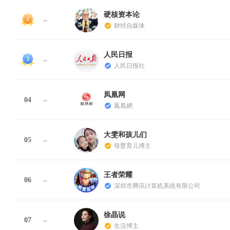
硬核资本论
--
财经自媒体
人民日报
--
人民日报社
凤凰网
04
--
鳳凰網
大雯和孩儿们
05
--
母婴育儿博主
王者荣耀
06
--
深圳市腾讯计算机系统有限公司
徐晶说
07
--
生活博主