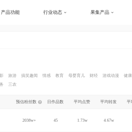
产品功能
行业动态
果集产品
影
旅游
搞笑趣闻
情感
教育
母婴育儿
财经
游戏动漫
健康
务
三农
预估粉丝数
日作品数
平均点赞
平均转发
平
2038w+
45
1.73w
4.67w