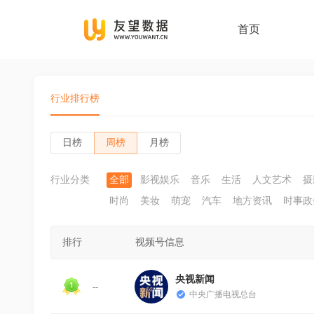
首页
行业排行榜
日榜
周榜
月榜
行业分类
全部
影视娱乐
音乐
生活
人文艺术
摄
时尚
美妆
萌宠
汽车
地方资讯
时事政
排行
视频号信息
央视新闻
--
中央广播电视总台