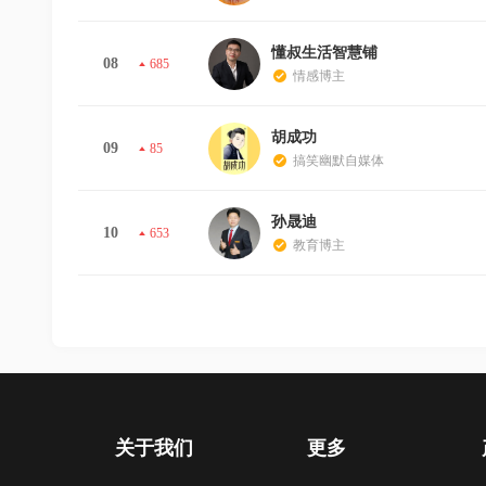
懂叔生活智慧铺
08
685
情感博主
胡成功
09
85
搞笑幽默自媒体
孙晟迪
10
653
教育博主
关于我们
更多