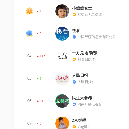
小糖糖女士
1
母婴育儿自媒体
快看
5
中国经济信息社有限公司
一方见地.璐璟
04
112
科普自媒体
人民日报
05
1
人民日报社
民生大参考
06
81
河南广播电视台
2米饭桶
07
6
vlog博主