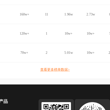
160w+
11
1.96w
2.73w
120w+
1
10w+
10w+
70w+
2
5.01w
10w+
查看更多榜单数据>
产品